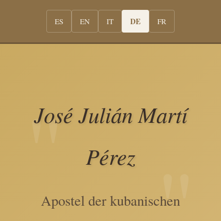
DE
ES
EN
IT
FR
José Julián Martí
Pérez
Apostel der kubanischen