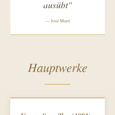
ausübt"
— José Martí
Hauptwerke